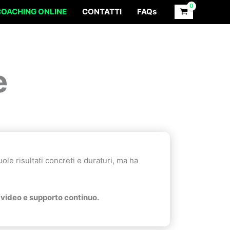
COACHING ONLINE
CONTATTI
FAQs
e
le risultati concreti e duraturi, ma ha
i video e supporto continuo.