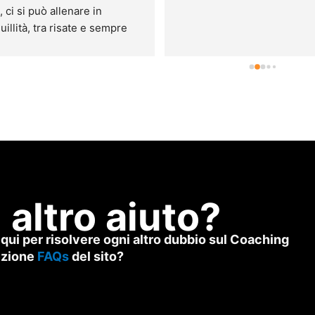
 ci si può allenare in 
uillità, tra risate e sempre 
ti da Michael, molto 
ssione e 
tico!Consiglio 
utamente di provare ad 
arsi qua se si vuole 
orare il proprio fisico ed 
e seguiti in ogni 
namento.
 altro aiuto?
qui per risolvere ogni altro dubbio sul Coaching
sezione
FAQs
del sito?