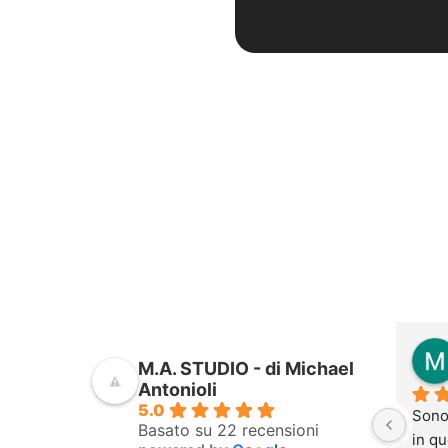
i
trmon
M.A. STUDIO - di Michael
2 anni fa
Antonioli
5.0
ottimo pt, capace di migliorarti, 
Sono 
Basato su 22 recensioni
sia fisicamente e mentalmente, sa 
in qu