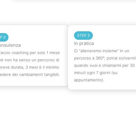
STEP 3
P 2
In pratica
onsulenza
Ci “alleneremo insieme” in un
accio coaching per solo 1 mese
percorso a 360°, potrai scrivermi
hé non ha senso un percorso di
quando vuoi e chiamarmi per 30
breve durata, 3 mesi è il minimo
minuti ogni 7 giorni (su
edere dei cambiamenti tangibili.
appuntamento).