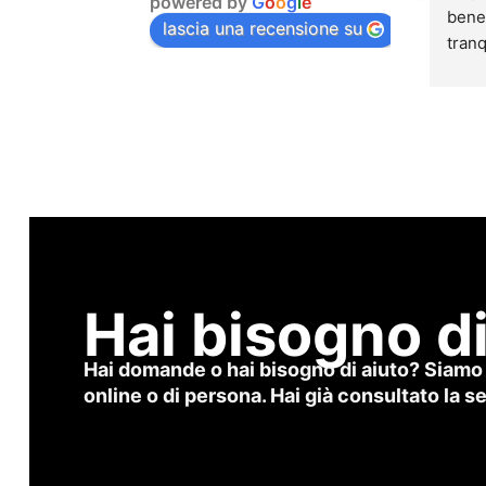
powered by
G
o
o
g
l
e
farti fare delle ottime esecuzioni 
bene,
lascia una recensione su
di qualsiasi esercizio, anche le 
tranq
schede sono eccellenti, create 
segui
con diversi esercizi per formare 
profe
il/i muscolo/i da noi scelto/i, ben 
simpa
articolate e con un buon 
assol
contenuto, la palestra è ben 
allen
attrezzata, e il pt è pure 
migli
simpatico.
esser
alle
Hai bisogno di
Hai domande o hai bisogno di aiuto? Siamo 
online o di persona. Hai già consultato la 