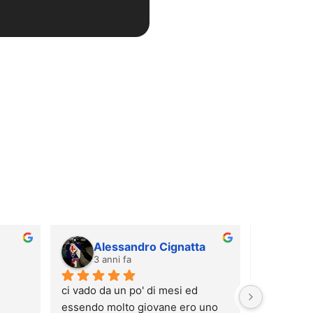
Alessandro Cignatta
Nic
3 anni fa
3 an
ci vado da un po' di mesi ed 
Ottimo cen
essendo molto giovane ero uno 
trattament