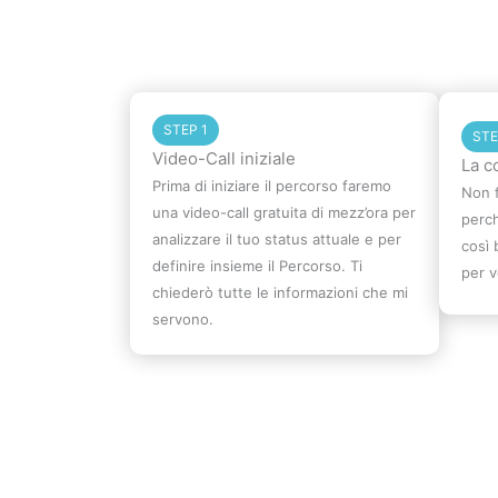
STEP 1
STE
Video-Call iniziale
La c
Prima di iniziare il percorso faremo
Non f
una video-call gratuita di mezz’ora per
perc
analizzare il tuo status attuale e per
così 
definire insieme il Percorso. Ti
per v
chiederò tutte le informazioni che mi
servono.