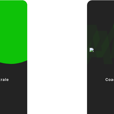
rale
Coa